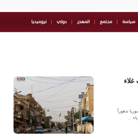
سياسة
مجتمع
المهجر
دولي
نيوميديا
غلاء
ا تدهوراً
ء ...