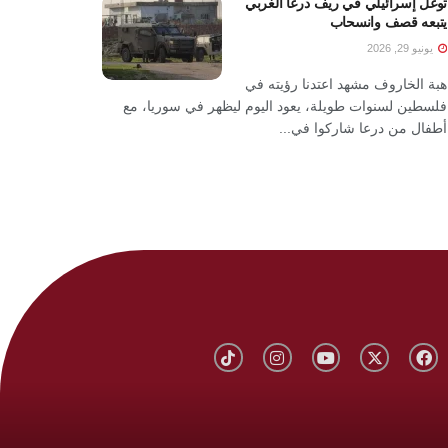
توغل إسرائيلي في ريف درعا الغربي
يتبعه قصف وانسحاب
يونيو 29, 2026
هبة الخاروف مشهد اعتدنا رؤيته في
فلسطين لسنوات طويلة، يعود اليوم ليظهر في سوريا، مع
أطفال من درعا شاركوا في...