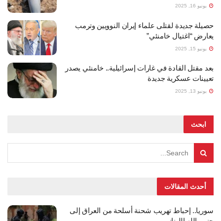
يونيو 16, 2025
حصيلة جديدة لقتلى علماء إيران النوويين وترمب
يعارض “اغتيال خامنئي”
يونيو 15, 2025
بعد مقتل القادة في غارات إسرائيلية.. خامنئي يصدر
تعيينات عسكرية جديدة
يونيو 13, 2025
ابحث
أحدث المقالات
سوريا.. إحباط تهريب شحنة أسلحة من العراق إلى
حزب الله اللبناني