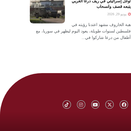
توغل إسرائيلي في ريف درعا الغربي
يتبعه قصف وانسحاب
يونيو 29, 2026
هبة الخاروف مشهد اعتدنا رؤيته في
فلسطين لسنوات طويلة، يعود اليوم ليظهر في سوريا، مع
أطفال من درعا شاركوا في...