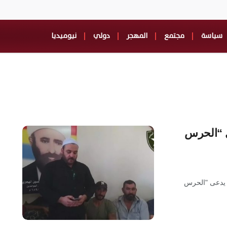
سياسة
مجتمع
المهجر
دولي
نيوميديا
ل “الحرس
 يدعى "الحرس