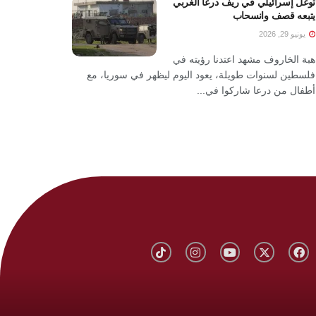
توغل إسرائيلي في ريف درعا الغربي
يتبعه قصف وانسحاب
يونيو 29, 2026
هبة الخاروف مشهد اعتدنا رؤيته في
فلسطين لسنوات طويلة، يعود اليوم ليظهر في سوريا، مع
أطفال من درعا شاركوا في...