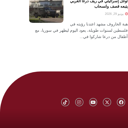
توغل إسرائيلي في ريف درعا الغربي
يتبعه قصف وانسحاب
يونيو 29, 2026
هبة الخاروف مشهد اعتدنا رؤيته في
فلسطين لسنوات طويلة، يعود اليوم ليظهر في سوريا، مع
أطفال من درعا شاركوا في...