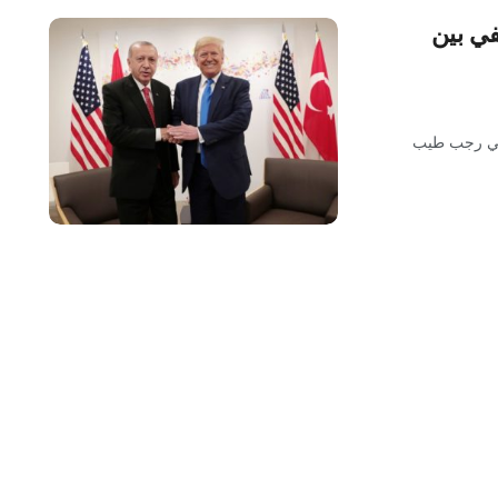
في بين
ركي رجب طيب