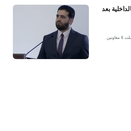
لداخلية بعد
أطلقت وزارة الداخلية، اليوم الأحد، حملة تعيينات واسعة، شملت 6 معاونين