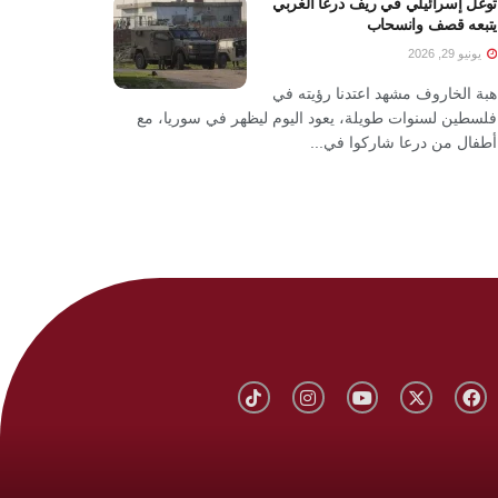
توغل إسرائيلي في ريف درعا الغربي
يتبعه قصف وانسحاب
يونيو 29, 2026
هبة الخاروف مشهد اعتدنا رؤيته في
فلسطين لسنوات طويلة، يعود اليوم ليظهر في سوريا، مع
أطفال من درعا شاركوا في...