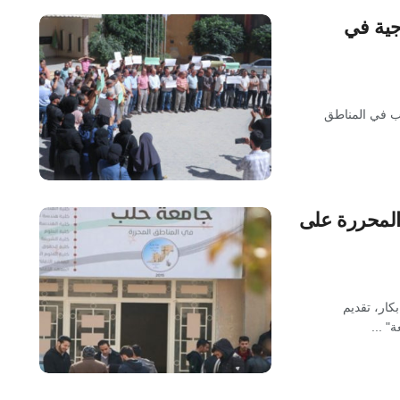
جية في
لب في المناطق
المحررة على
ار، تقديم
" ...