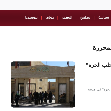
سياسة
مجتمع
المهجر
دولي
نيوميديا
لمحررة
حلب الحرة”
لحرة" في مدينة