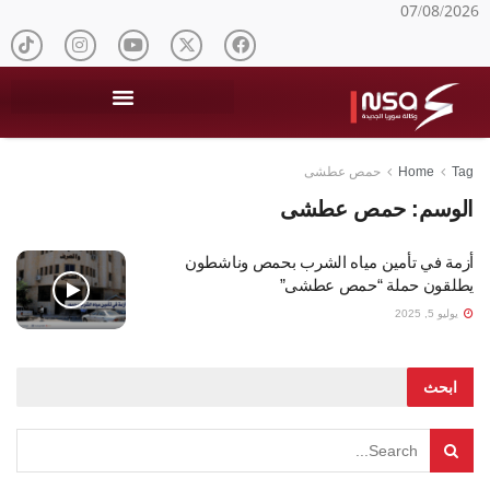
07/08/2026
Tag
Home
حمص عطشى
الوسم:
حمص عطشى
أزمة في تأمين مياه الشرب بحمص وناشطون
يطلقون حملة “حمص عطشى”
يوليو 5, 2025
ابحث