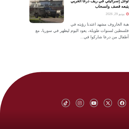
توغل إسرائيلي في ريف درعا الغربي
يتبعه قصف وانسحاب
يونيو 29, 2026
هبة الخاروف مشهد اعتدنا رؤيته في
فلسطين لسنوات طويلة، يعود اليوم ليظهر في سوريا، مع
أطفال من درعا شاركوا في...