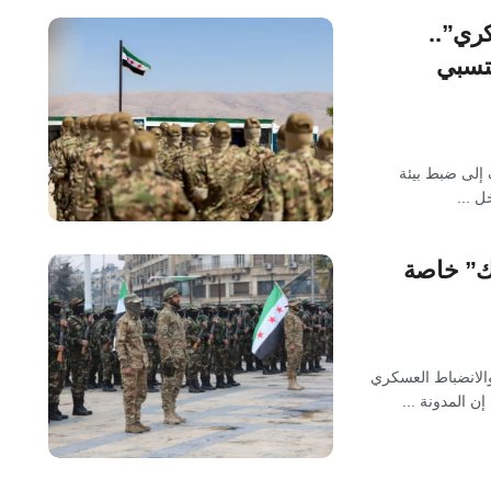
ري”..
نتسبي
 إلى ضبط بيئة
ل ...
وك” خاصة
والانضباط العسكري
ن المدونة ...