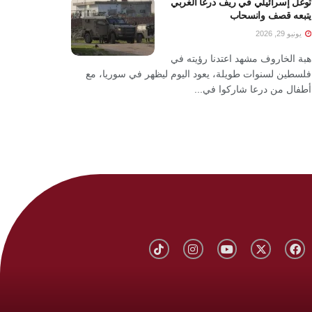
توغل إسرائيلي في ريف درعا الغربي
يتبعه قصف وانسحاب
يونيو 29, 2026
هبة الخاروف مشهد اعتدنا رؤيته في
فلسطين لسنوات طويلة، يعود اليوم ليظهر في سوريا، مع
أطفال من درعا شاركوا في...