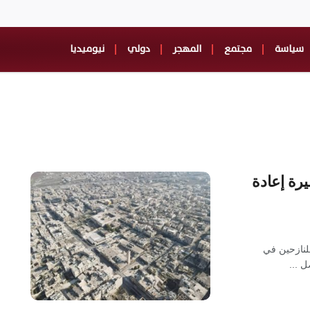
سياسة
مجتمع
المهجر
دولي
نيوميديا
رة إعادة
لنازحين في
 ...