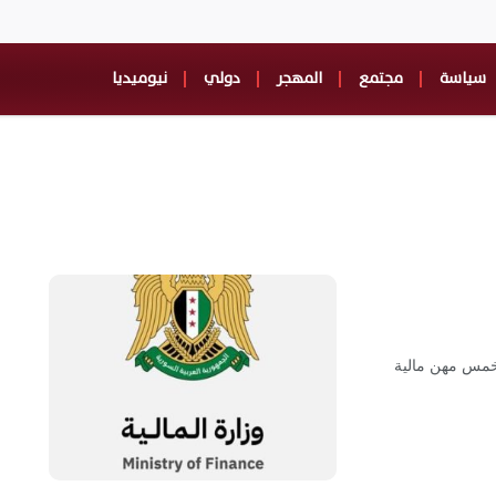
سياسة
مجتمع
المهجر
دولي
نيوميديا
 خمس مهن مالية