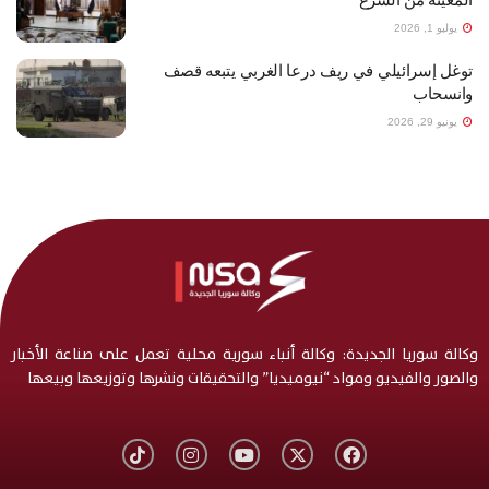
يوليو 1, 2026
توغل إسرائيلي في ريف درعا الغربي يتبعه قصف
وانسحاب
يونيو 29, 2026
وكالة سوريا الجديدة: وكالة أنباء سورية محلية تعمل على صناعة الأخبار
والصور والفيديو ومواد “نيوميديا” والتحقيقات ونشرها وتوزيعها وبيعها