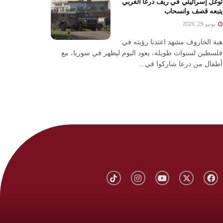
توغل إسرائيلي في ريف درعا الغربي
يتبعه قصف وانسحاب
يونيو 29, 2026
هبة الخاروف مشهد اعتدنا رؤيته في
فلسطين لسنوات طويلة، يعود اليوم ليظهر في سوريا، مع
أطفال من درعا شاركوا في...