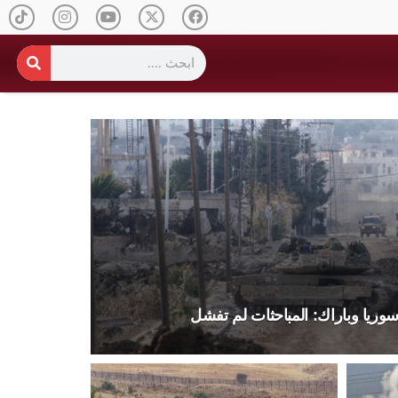
وريا وباراك: المباحثات لم تفشل