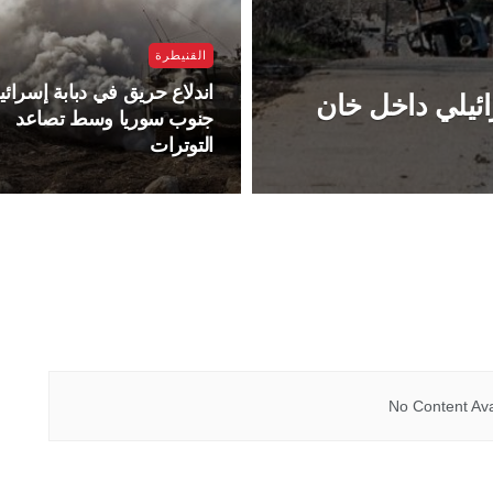
القنيطرة
اندلاع حريق في دبابة إسرائيل
ائيلي داخل خان
جنوب سوريا وسط تصاعد
التوترات
No Content Ava