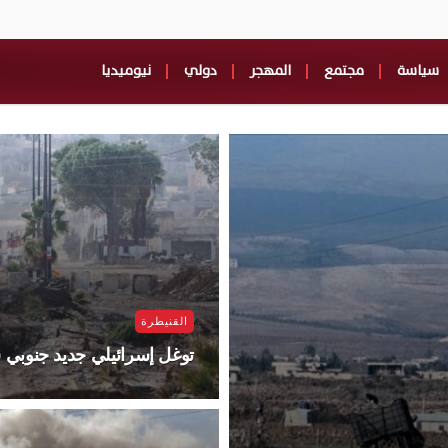
سياسة
مجتمع
المهجر
دولي
نيوميديا
القنيطرة
توغل إسرائيلي جديد جنوبي س