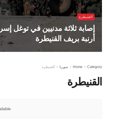
القنيطرة
إصابة ثلاثة مدنيين في توغل إسر
أرنبة بريف القنيطرة
Category
Home
سوريا
القنيطرة
القنيطرة
ilable