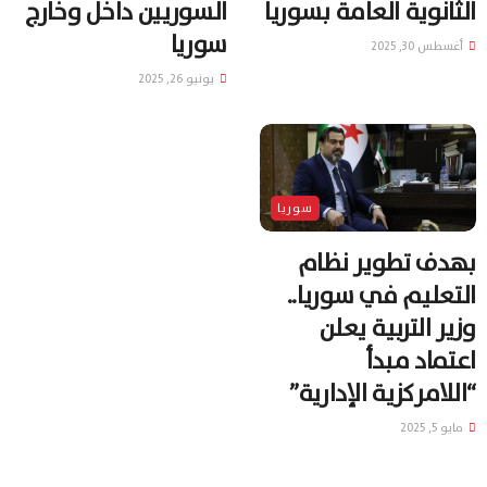
الثانوية العامة بسوريا
السوريين داخل وخارج
سوريا
أغسطس 30, 2025
يونيو 26, 2025
سوريا
بهدف تطوير نظام
التعليم في سوريا..
وزير التربية يعلن
اعتماد مبدأ
“اللامركزية الإدارية”
مايو 5, 2025