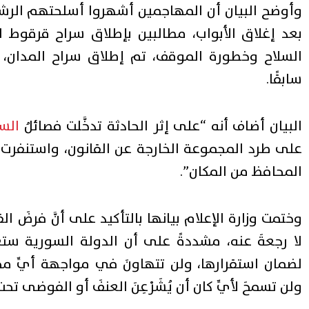
وأوضح البيان أن المهاجمين أشهروا أسلحتهم الر
بعد إغلاق الأبواب، مطالبين بإطلاق سراح قرقوط 
السلاح وخطورة الموقف، تم إطلاق سراح المدان، 
سابقًا.
البيان أضاف أنه “على إثر الحادثة تدخَّلت فصائلُ
الس
على طرد المجموعة الخارجة عن القانون، واستنفرت 
المحافظ من المكان”.
وختمت وزارة الإعلام بيانها بالتأكيد على أنَّ فرضَ 
لا رجعةَ عنه، مشددةً على أن الدولة السورية ستعمل
لضمان استقرارها، ولن تتهاونَ في مواجهة أيِّ مح
ولن تسمحَ لأيِّ كان أن يُشَرْعِنَ العنفَ أو الفوضى تحت