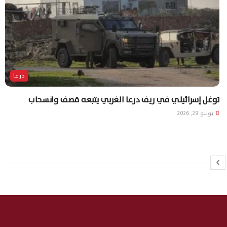
درعا
توغل إسرائيلي في ريف درعا الغربي يتبعه قصف وانسحاب
يونيو 29, 2026