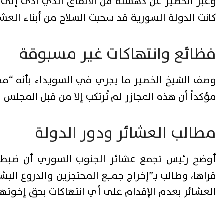
وعبر الخضير عن دهشته من الاتفاق الذي أدى إلى 
كانت الدولة السورية قد سحبت السلاح من أبناء العش
فظائع وانتهاكات غير مسبوقة
وصف الشيخ الخضير ما يجري في السويداء بأنه “مجاز
مؤكداً أن هذه المجازر لم تُرتكب إلا من قبل المجل
مطالب العشائر ودور الدولة
أوضح رئيس تجمع عشائر الجنوب السوري أن ضبط ال
قراها، وطالب بـ”إخراج جميع المحتجزين والدروع البشري
العشائر بعدم الإقدام على أي انتهاكات بحق إخوتهم