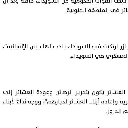
سحب القوات الحكومية من السويداء، خاصة بعد أن
ائر في المنطقة الجنوبية.
ر ارتكبت في السويداء يندى لها جبين الإنسانية”،
س العسكري في السويداء.
عشائر يكون بتحرير الرهائن وعودة العشائر إلى
ة وإعادة أبناء العشائر لديارهم”، ووجه نداءً لأبناء
 الدروز.