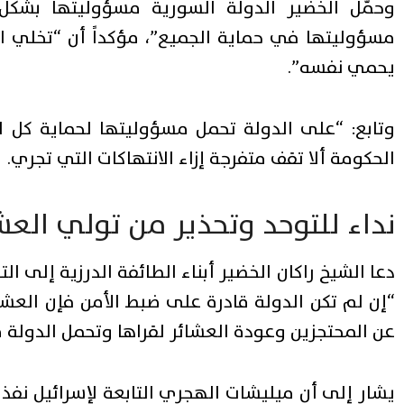
وحمّل الخضير الدولة السورية مسؤوليتها بشكل ك
مسؤوليتها في حماية الجميع”، مؤكداً أن “تخلي ال
يحمي نفسه”.
وتابع: “على الدولة تحمل مسؤوليتها لحماية كل ال
الحكومة ألا تقف متفرجة إزاء الانتهاكات التي تجري.
نداء للتوحد وتحذير من تولي العشا
دعا الشيخ راكان الخضير أبناء الطائفة الدرزية إلى 
“إن لم تكن الدولة قادرة على ضبط الأمن فإن العشائر
عن المحتجزين وعودة العشائر لقراها وتحمل الدولة 
يشار إلى أن ميليشات الهجري التابعة لإسرائيل نفذت