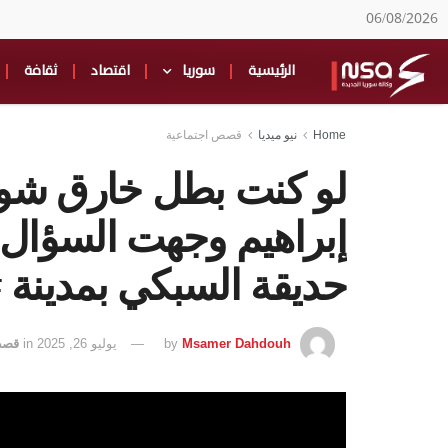
06/08/2026
الرئيسية
سوريا
اقتصاد
ثقافة
Home
نيو ميديا
قصص اجتماعية
لو كنت بطل خارق شو ب
إبراهيم وجهت السؤال
حديقة السبكي بمدينة 
Msamer Dahdouh
by
يوليو 26, 2025
in
قصص