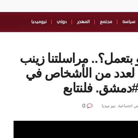
سياسة
مجتمع
المهجر
دولي
نيوميديا
تعمل؟.. مراسلتنا زينب
 لعدد من الأشخاص في
#دمشق. فلنتابع
0
 اجتماعية
,
نيو ميديا