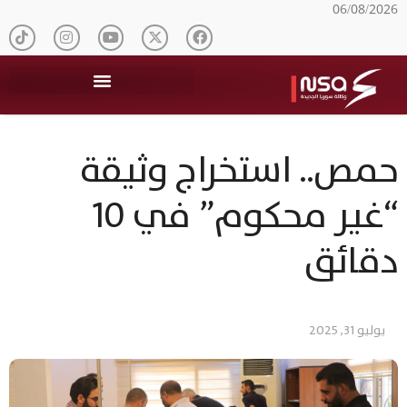
06/08/2026
حمص.. استخراج وثيقة
“غير محكوم” في 10
دقائق
يوليو 31, 2025