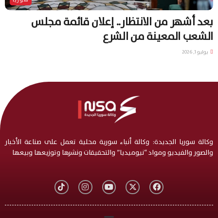
بعد أشهر من الانتظار.. إعلان قائمة مجلس
الشعب المعينة من الشرع
يوليو 1, 2026
وكالة سوريا الجديدة: وكالة أنباء سورية محلية تعمل على صناعة الأخبار
والصور والفيديو ومواد “نيوميديا” والتحقيقات ونشرها وتوزيعها وبيعها