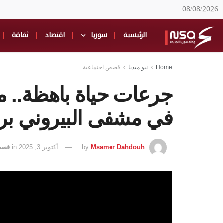
08/08/2026
الرئيسية
سوريا
اقتصاد
ثقافة
Home
نيو ميديا
قصص اجتماعية
جرعات حياة باهظة.. 
في مشفى البيروني ب
Msamer Dahdouh
by
أكتوبر 3, 2025
in
قصص