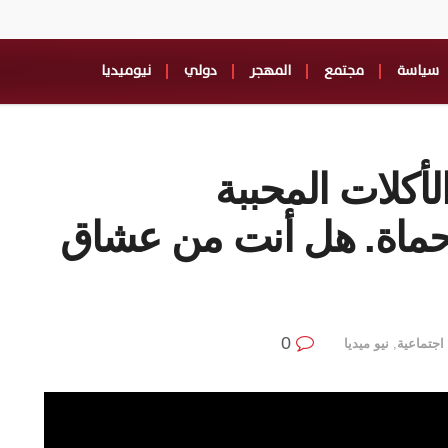
سياسة
مجتمع
المهجر
دولي
نيوميديا
لأكلات المحببة
حماة. هل أنت من عشاق
0
جتماعية
,
نيو ميديا