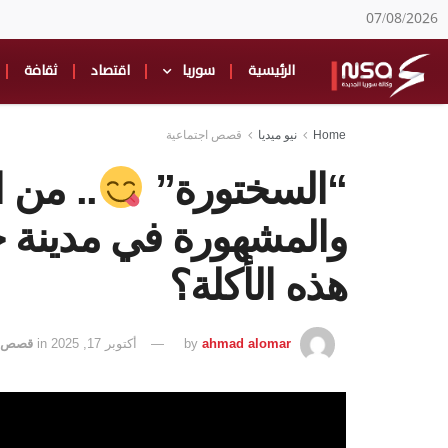
07/08/2026
الرئيسية
سوريا
اقتصاد
ثقافة
Home
نيو ميديا
قصص اجتماعية
“السختورة”
.. من ا
والمشهورة في مدينة 
هذه الأكلة؟
ahmad alomar
by
أكتوبر 17, 2025
in
قصص ا