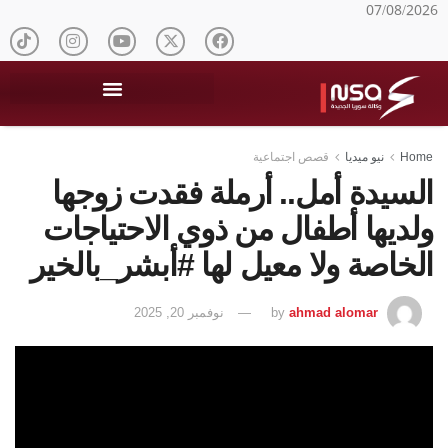
07/08/2026
Home
نيو ميديا
قصص اجتماعية
السيدة أمل.. أرملة فقدت زوجها
ولديها أطفال من ذوي الاحتياجات
الخاصة ولا معيل لها #أبشر_بالخير
ahmad alomar
by
نوفمبر 20, 2025