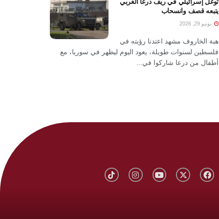
توغل إسرائيلي في ريف درعا الغربي
يتبعه قصف وانسحاب
يونيو 29, 2026
هبة الخاروف مشهد اعتدنا رؤيته في
فلسطين لسنوات طويلة، يعود اليوم ليظهر في سوريا، مع
أطفال من درعا شاركوا في...