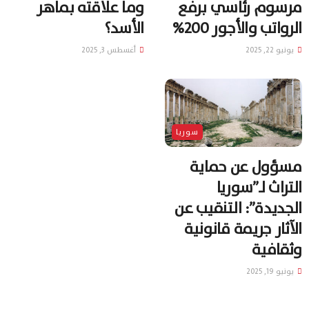
مرسوم رئاسي برفع
وما علاقته بماهر
الرواتب والأجور 200%
الأسد؟
يونيو 22, 2025
أغسطس 3, 2025
سوريا
مسؤول عن حماية
التراث لـ”سوريا
الجديدة”: التنقيب عن
الآثار جريمة قانونية
وثقافية
يونيو 19, 2025