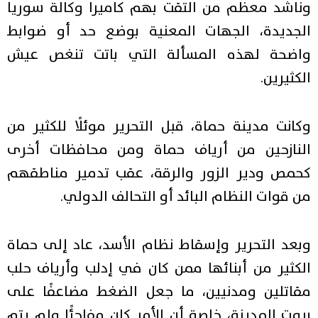
وناشد معظم من التقت بهم كاميرا وكالة سوريا
الجديدة، الجهات المعنية بوضع حد أو ضوابط
واضحة لهذه المسألة التي باتت تنغص عيش
الكثيرين.
وكانت مدينة حماة، قبل التحرير موئلًا للكثير من
النازحين من أرياف حماة ومن محافظات أخرى
كحمص ودير الزور والرقة، عقب تدمير مناطقهم
من قوات النظام البائد أو التحالف الدولي.
وبعد التحرير وإسقاط نظام الأسد، عاد إلى حماة
الكثير من أبنائها ممن كان في إدلب وأرياف حلب
مقاتلين ومدنيين، ما جعل الضغط مضاعفًا على
بيوت المدينة، خاصة أن الأمر كان مفاجئًا ولم يتم