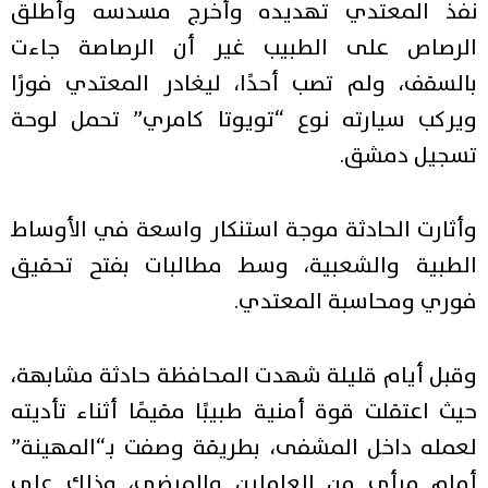
نفذ المعتدي تهديده وأخرج مسدسه وأطلق
الرصاص على الطبيب غير أن الرصاصة جاءت
بالسقف، ولم تصب أحدًا، ليغادر المعتدي فورًا
ويركب سيارته نوع “تويوتا كامري” تحمل لوحة
تسجيل دمشق.
وأثارت الحادثة موجة استنكار واسعة في الأوساط
الطبية والشعبية، وسط مطالبات بفتح تحقيق
فوري ومحاسبة المعتدي.
وقبل أيام قليلة شهدت المحافظة حادثة مشابهة،
حيث اعتقلت قوة أمنية طبيبًا مقيمًا أثناء تأديته
لعمله داخل المشفى، بطريقة وصفت بـ“المهينة”
أمام مرأى من العاملين والمرضى، وذلك على