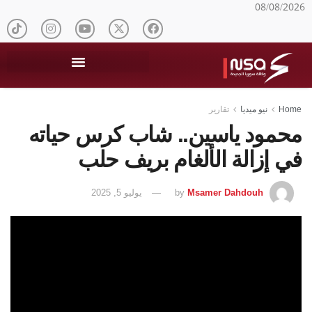
08/08/2026
Home
نيو ميديا
تقارير
محمود ياسين.. شاب كرس حياته
في إزالة الألغام بريف حلب
Msamer Dahdouh
by
يوليو 5, 2025