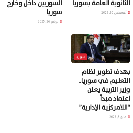
الثانوية العامة بسوريا
السوريين داخل وخارج
سوريا
أغسطس 30, 2025
يونيو 26, 2025
سوريا
بهدف تطوير نظام
التعليم في سوريا..
وزير التربية يعلن
اعتماد مبدأ
“اللامركزية الإدارية”
مايو 5, 2025