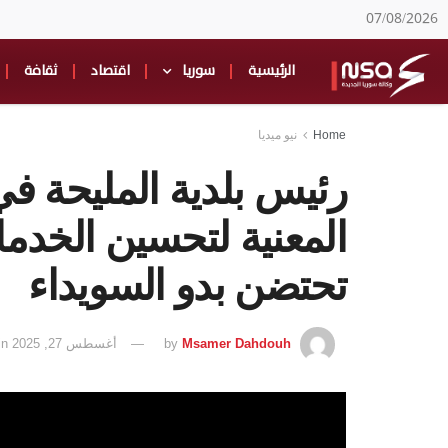
07/08/2026
الرئيسية
سوريا
اقتصاد
ثقافة
Home
نيو ميديا
رئيس بلدية المليحة في
المعنية لتحسين الخدما
تحتضن بدو السويداء
Msamer Dahdouh
by
أغسطس 27, 2025
in