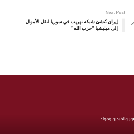
Next Post
ر
إيران تُنشئ شبكة تهريب في سوريا لنقل الأموال
إلى ميليشيا “حزب الله”
صور والفيديو ومواد