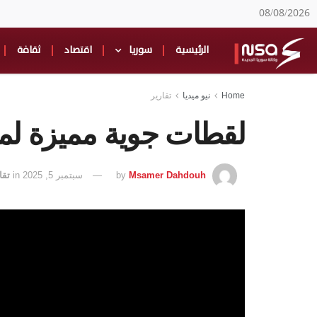
08/08/2026
الرئيسية
سوريا
اقتصاد
ثقافة
Home
نيو ميديا
تقارير
لقطات جوية مميزة لمد
Msamer Dahdouh
by
سبتمبر 5, 2025
in
تقا