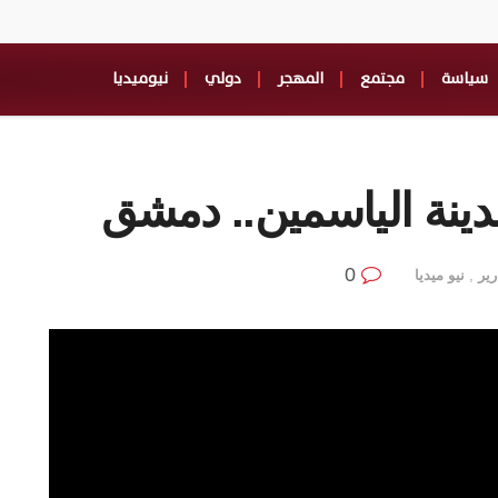
سياسة
مجتمع
المهجر
دولي
نيوميديا
ينة الياسمين.. دمشق
0
رير
,
نيو ميديا