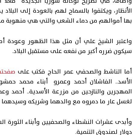
وأضاف، في تصريح لوكالة سوريا الجديدة “فعلًا ا
الأنظار، ويكتفوا بالسماح لهم بالعودة إلى البلاد 
بها أموالهم من دماء الشعب والتي هي منهوبة من 
واعتبر الشيخ علي أن مثل هذا الظهور وعودة أمث
سيكون ضرره أكبر من نفعه على مستقبل البلاد.
أما الناشط والصحفي عمر الحاج فكتب على
صفحته
الأسد.. الفاشلان أحمد وعمرو أبناء محمد حمشو 
المهجرين والنازحين من مزرعة الأسدية.. أحمد وعمر
لغسل عار ما دمروه مع والدهما وشريكه وسيدهما الها
وأبدى عشرات النشطاء والصحفيين وأبناء الثورة ال
دولار لصندوق التنمية.