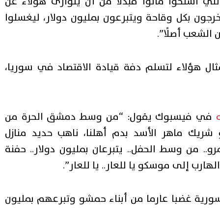
للي استحوا ماتوا فبدلا من أن يتوارى هؤلاء عن
يخرجون بكل وقاحة ويتبرعون بمليون دولار، ليغسلوا
الشعب أصلًا”.
ال هؤلاء لتسلم دفة قيادة الاقتصاد في سوريا،
في فيسبوك يقول: “من وسط دمشق الحرة من
شريك ماهر الأسد بدم أهلنا، ناهب حديد منازل
و.. من وسط الحفل.. يتبرعان بمليون دولار.. حفنة
رب إلى موسكو يا للعار.. يا للعار”.
سورية غضبا عارما من أبناء حمشو وتبرعهم بمليون