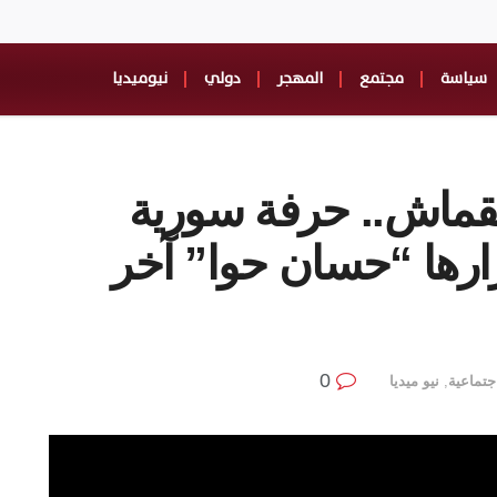
سياسة
مجتمع
المهجر
دولي
نيوميديا
القماش.. حرفة سورية
رارها “حسان حوا” آخر
0
تماعية
,
نيو ميديا