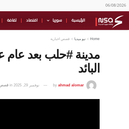
06/08/2026
الرئيسية
سوريا
اقتصاد
ثقافة
Home
نيو ميديا
قصص اخبارية
مدينة #حلب بعد عام ع
البائد
ahmad alomar
by
نوفمبر 29, 2025
in
قصص ا