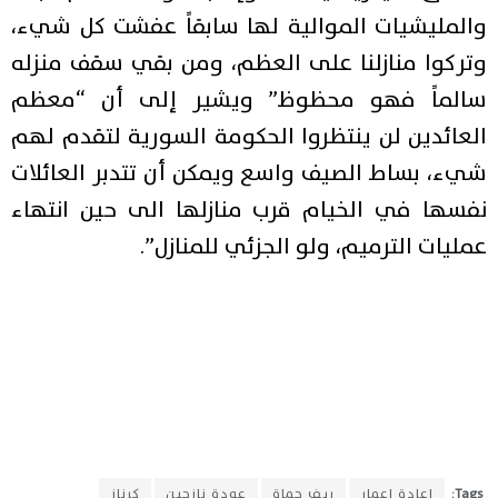
والمليشيات الموالية لها سابقاً عفشت كل شيء،
وتركوا منازلنا على العظم، ومن بقي سقف منزله
سالماً فهو محظوظ” ويشير إلى أن “معظم
العائدين لن ينتظروا الحكومة السورية لتقدم لهم
شيء، بساط الصيف واسع ويمكن أن تتدبر العائلات
نفسها في الخيام قرب منازلها الى حين انتهاء
عمليات الترميم، ولو الجزئي للمنازل”.
Tags:
إعادة إعمار
ريف حماة
عودة نازحين
كرناز