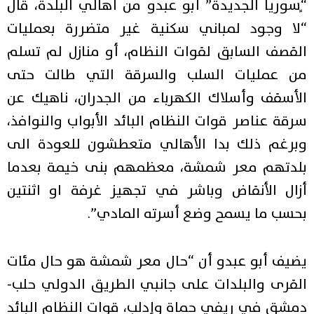
“ٍسوريا الجديدة” أبو عبدو من أهالي البلدة، قال
“لا وجود لمباني سكنية غير متضررة بعمليات
القصف السابق لقوات النظام، أو منازل لم تسلم
من عمليات السلب والسرقة التي طالت حتى
الأسقف وأسلاك الكهرباء من الجدران، ناهيك عن
سرقة عناصر قوات النظام البائد الأبواب والنوافذ،
وبرغم ذلك بدا الأهالي متعطشون للعودة الى
بلدتهم معر شمشة، معظمهم بنى خيمة بعدما
أزال الأنقاض وباشر في تجهيز غرفة او اثنتين
بحسب ما يسمح وضع أسرته المادي”.
يضيف أبو عبدو أن “حال معر شمشة هو حال مئات
القرى والبلدات على جانبي الطريق الدولي حلب-
دمشق في ريفي حماة وإدلب، قوات النظام البائد