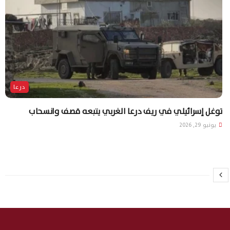
درعا
توغل إسرائيلي في ريف درعا الغربي يتبعه قصف وانسحاب
يونيو 29, 2026