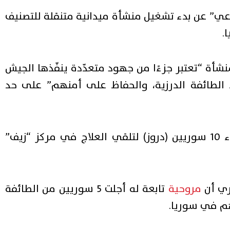
عي” عن بدء تشغيل منشأة ميدانية متنقلة للتصنيف
.
ه على “منصة X” إن هذه المنشأة “تعتبر جزءًا من جهود متعدّدة ينفّذها الجيش
 الطائفة الدرزية، والحفاظ على أمنهم” على حد
وأعلن الجيش الإسرائيلي، الثلاثاء الماضي، عن إجلاء 10 سوريين (دروز) لتلقي العلاج في مركز “زيف”
اري أن
مروحية
تابعة له أجلت 5 سوريين من الطائفة
هم في سوريا.