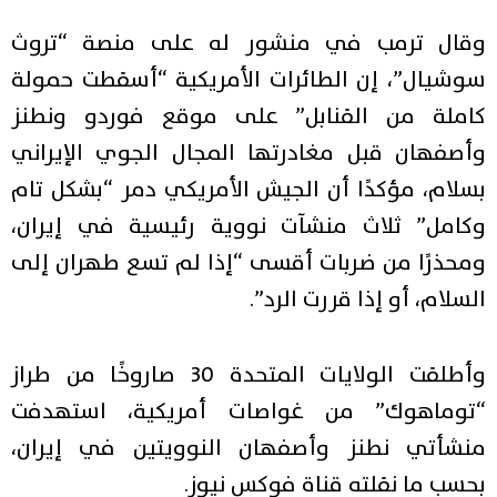
وقال ترمب في منشور له على منصة “تروث
سوشيال”، إن الطائرات الأمريكية “أسقطت حمولة
كاملة من القنابل” على موقع فوردو ونطنز
وأصفهان قبل مغادرتها المجال الجوي الإيراني
بسلام، مؤكدًا أن الجيش الأمريكي دمر “بشكل تام
وكامل” ثلاث منشآت نووية رئيسية في إيران،
ومحذرًا من ضربات أقسى “إذا لم تسع طهران إلى
السلام، أو إذا قررت الرد”.
وأطلقت الولايات المتحدة 30 صاروخًا من طراز
“توماهوك” من غواصات أمريكية، استهدفت
منشأتي نطنز وأصفهان النوويتين في إيران،
بحسب ما نقلته قناة فوكس نيوز.