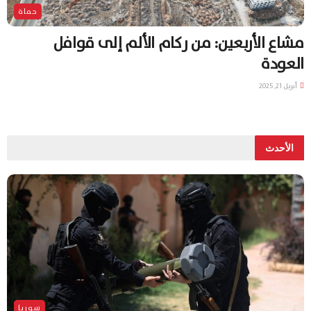
حماة
مشاع الأربعين: من ركام الألم إلى قوافل
العودة
أبريل 21, 2025
الأحدث
سوريا