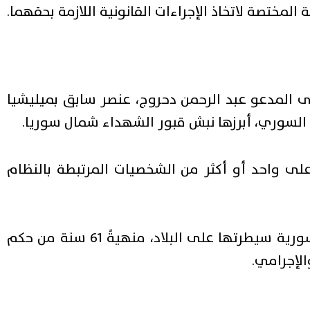
لمختصة لاتخاذ الإجراءات القانونية اللازمة بحقهما.
 المدعو عبد الرحمن دحروج، عنصر سابق بميليشيا
السوري، أبرزها نبش قبور الشهداء شمال سوريا.
 على واحد أو أكثر من الشخصيات المرتبطة بالنظام
وفي 8 ديسمبر (كانون الأول) 2024، أكملت فصائل سورية سيطرتها على البلاد، منهيةً 61 سنة من حكم