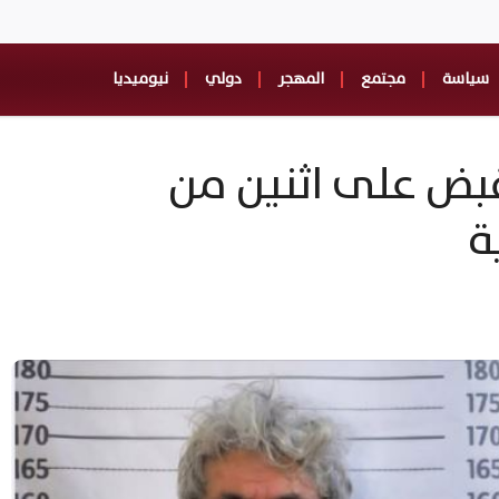
سياسة
مجتمع
المهجر
دولي
نيوميديا
قبض على اثنين من
ة