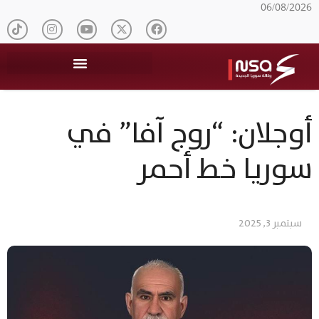
06/08/2026
أوجلان: “روج آفا” في
سوريا خط أحمر
سبتمبر 3, 2025