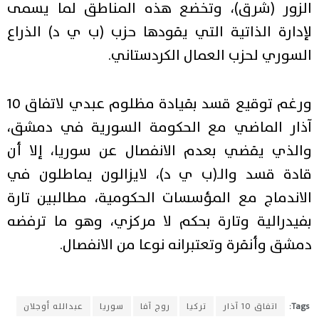
الزور (شرق)، وتخضع هذه المناطق لما يسمى
لإدارة الذاتية التي يقودها حزب (ب ي د) الذراع
السوري لحزب العمال الكردستاني.
ورغم توقيع قسد بقيادة مظلوم عبدي لاتفاق 10
آذار الماضي مع الحكومة السورية في دمشق،
والذي يقضي بعدم الانفصال عن سوريا، إلا أن
قادة قسد والـ(ب ي د)، لايزالون يماطلون في
الاندماج مع المؤسسات الحكومية، مطالبين تارة
بفيدرالية وتارة بحكم لا مركزي، وهو ما ترفضه
دمشق وأنقرة وتعتبرانه نوعا من الانفصال.
Tags:
اتفاق 10 آذار
تركيا
روج آفا
سوريا
عبدالله أوجلان