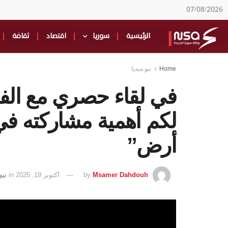
07/08/2026
الرئيسية
سوريا
اقتصاد
ثقافة
Home
نيو ميديا
في لقاء حصري مع ال
لكم أهمية مشاركته 
أرض”
Msamer Dahdouh
by
أكتوبر 19, 2025
in
نيو