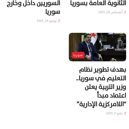
الثانوية العامة بسوريا
السوريين داخل وخارج
سوريا
أغسطس 30, 2025
يونيو 26, 2025
سوريا
بهدف تطوير نظام
التعليم في سوريا..
وزير التربية يعلن
اعتماد مبدأ
“اللامركزية الإدارية”
مايو 5, 2025