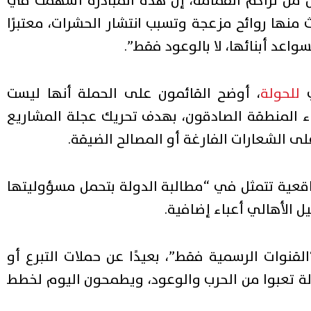
ن من تراكم القمامة، إن هذه المبادرة أسهمت في
ث منها روائح مزعجة وتسبب انتشار الحشرات، معتبرًا
سواعد أبنائها، لا بالوعود فقط”.
ي
للحولة
، أوضح القائمون على الحملة أنها ليست
اء المنطقة الصادقون، بهدف تحريك عجلة المشاريع
لى الشعارات الفارغة أو المصالح الضيقة.
اقعية تتمثل في “مطالبة الدولة بتحمل مسؤوليتها
 الأهالي أعباء إضافية.
لقنوات الرسمية فقط”، بعيدًا عن حملات التبرع أو
ة تعبوا من الحرب والوعود، ويطمحون اليوم لخطط