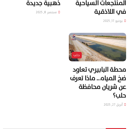
المنتجعات السياحية
ذهبية جديدة
في اللاذقية
سبتمبر 8, 2025
يونيو 17, 2025
حلب
محطة البابيري تعاود
ضخ المياه… ماذا تعرف
عن شريان محافظة
حلب؟
أبريل 27, 2025