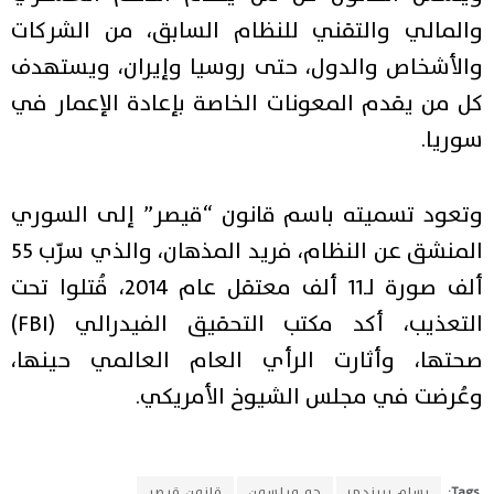
والمالي والتقني للنظام السابق، من الشركات
والأشخاص والدول، حتى روسيا وإيران، ويستهدف
كل من يقدم المعونات الخاصة بإعادة الإعمار في
سوريا.
وتعود تسميته باسم قانون “قيصر” إلى السوري
المنشق عن النظام، فريد المذهان، والذي سرّب 55
ألف صورة لـ11 ألف معتقل عام 2014، قُتلوا تحت
التعذيب، أكد مكتب التحقيق الفيدرالي (FBI)
صحتها، وأثارت الرأي العام العالمي حينها،
وعُرضت في مجلس الشيوخ الأمريكي.
Tags:
بسام بربندي
جو ويلسون
قانون قيصر