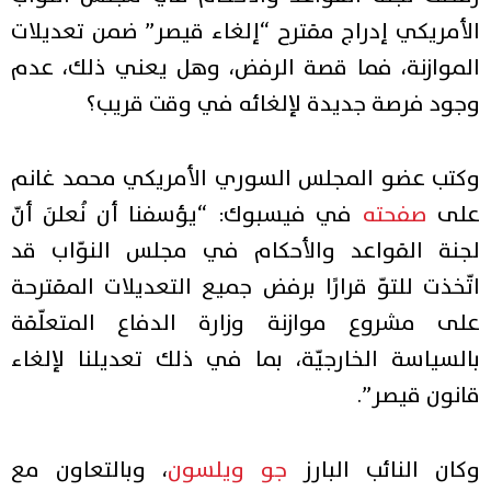
الأمريكي إدراج مقترح “إلغاء قيصر” ضمن تعديلات
الموازنة، فما قصة الرفض، وهل يعني ذلك، عدم
وجود فرصة جديدة لإلغائه في وقت قريب؟
وكتب عضو المجلس السوري الأمريكي محمد غانم
على
صفحته
في فيسبوك: “يؤسفنا أن نُعلنَ أنّ
لجنة القواعد والأحكام في مجلس النوّاب قد
اتّخذت للتوّ قرارًا برفض جميع التعديلات المقترحة
على مشروع موازنة وزارة الدفاع المتعلّقة
بالسياسة الخارجيّة، بما في ذلك تعديلنا لإلغاء
قانون قيصر”.
وكان النائب البارز
جو ويلسون
، وبالتعاون مع